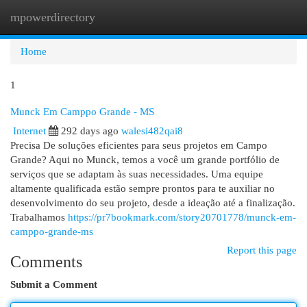
mpowerdirectory
Togg
navi
Home
1
Munck Em Camppo Grande - MS
Internet
292 days ago
walesi482qai8
Precisa De soluções eficientes para seus projetos em Campo
Grande? Aqui no Munck, temos a você um grande portfólio de
serviços que se adaptam às suas necessidades. Uma equipe
altamente qualificada estão sempre prontos para te auxiliar no
desenvolvimento do seu projeto, desde a ideação até a finalização.
Trabalhamos
https://pr7bookmark.com/story20701778/munck-em-
camppo-grande-ms
Report this page
Comments
Submit a Comment