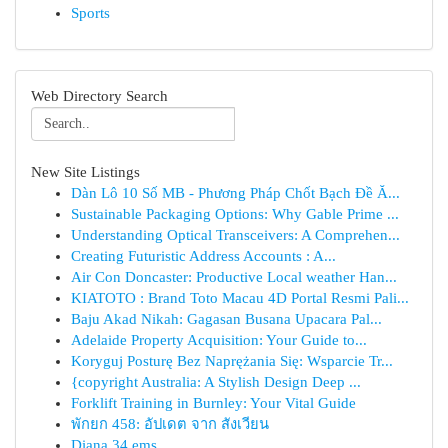
Sports
Web Directory Search
New Site Listings
Dàn Lô 10 Số MB - Phương Pháp Chốt Bạch Đề Ă...
Sustainable Packaging Options: Why Gable Prime ...
Understanding Optical Transceivers: A Comprehen...
Creating Futuristic Address Accounts : A...
Air Con Doncaster: Productive Local weather Han...
KIATOTO : Brand Toto Macau 4D Portal Resmi Pali...
Baju Akad Nikah: Gagasan Busana Upacara Pal...
Adelaide Property Acquisition: Your Guide to...
Koryguj Posturę Bez Naprężania Się: Wsparcie Tr...
{copyright Australia: A Stylish Design Deep ...
Forklift Training in Burnley: Your Vital Guide
พักยก 458: อัปเดต จาก สังเวียน
Diana 34 ems