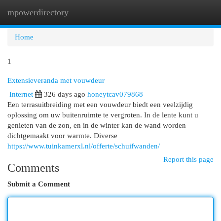
mpowerdirectory
Togg
navi
Home
1
Extensieveranda met vouwdeur
Internet
326 days ago
honeytcav079868
Een terrasuitbreiding met een vouwdeur biedt een veelzijdig
oplossing om uw buitenruimte te vergroten. In de lente kunt u
genieten van de zon, en in de winter kan de wand worden
dichtgemaakt voor warmte. Diverse
https://www.tuinkamerxl.nl/offerte/schuifwanden/
Report this page
Comments
Submit a Comment