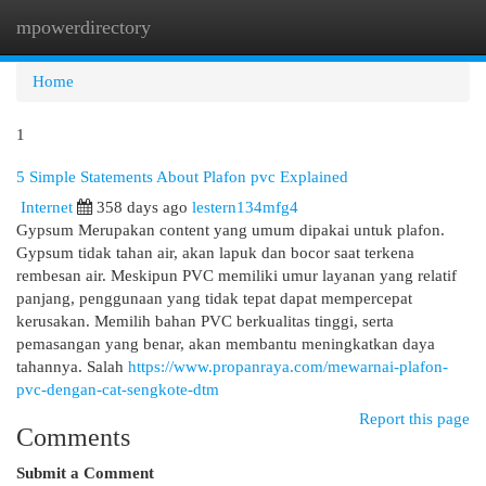
mpowerdirectory
Togg
navi
Home
1
5 Simple Statements About Plafon pvc Explained
Internet
358 days ago
lestern134mfg4
Gypsum Merupakan content yang umum dipakai untuk plafon.
Gypsum tidak tahan air, akan lapuk dan bocor saat terkena
rembesan air. Meskipun PVC memiliki umur layanan yang relatif
panjang, penggunaan yang tidak tepat dapat mempercepat
kerusakan. Memilih bahan PVC berkualitas tinggi, serta
pemasangan yang benar, akan membantu meningkatkan daya
tahannya. Salah
https://www.propanraya.com/mewarnai-plafon-
pvc-dengan-cat-sengkote-dtm
Report this page
Comments
Submit a Comment