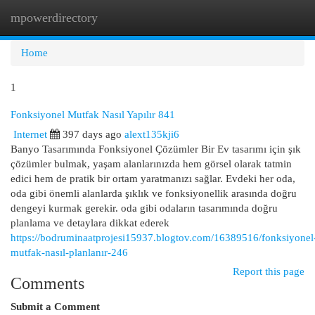
mpowerdirectory
Togg
navi
Home
1
Fonksiyonel Mutfak Nasıl Yapılır 841
Internet
397 days ago
alext135kji6
Banyo Tasarımında Fonksiyonel Çözümler Bir Ev tasarımı için şık
çözümler bulmak, yaşam alanlarınızda hem görsel olarak tatmin
edici hem de pratik bir ortam yaratmanızı sağlar. Evdeki her oda,
oda gibi önemli alanlarda şıklık ve fonksiyonellik arasında doğru
dengeyi kurmak gerekir. oda gibi odaların tasarımında doğru
planlama ve detaylara dikkat ederek
https://bodruminaatprojesi15937.blogtov.com/16389516/fonksiyonel
mutfak-nasıl-planlanır-246
Report this page
Comments
Submit a Comment