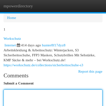
mpowerdirectory
Togg
navi
Home
1
Workschutz
Internet
414 days ago
hunter8f17dyz8
Arbeitskleidung & Arbeitsschutz: Winterjacken, S3
Sicherheitsschuhe, FFP3 Masken, Schutzbrillen Mit Sehstärke,
KMF Säcke & mehr – bei Workschutz.de!
https://workschutz.de/collections/sicherheitsschuhe-s3
Report this page
Comments
Submit a Comment