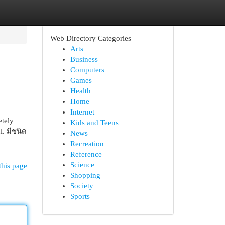
Web Directory Categories
Arts
Business
Computers
Games
Health
Home
Internet
tely
Kids and Teens
l. มีชนิด
News
Recreation
Reference
Science
this page
Shopping
Society
Sports