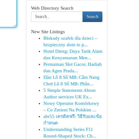
Web Directory Search
Search
New Site Listings
Blokady szafek dla dzieci –
bezpieczny dom to p...
Hotel Dieng: Daya Tarik Alam
dan Kenyamanan Men...
Permainan Slot Gacor, Hadiah
dan Agen Prada...
Dàn Lô 8 Số MB: Cẩm Nang
Chơi Lô 8 Số MB: Phân...
5 Simple Statements About
Author services UK Ex...
Nowy Operator Komórkowy
– Co Zmieni Na Polskim ...
abr55 เครดิตฟรี: วิธีรับและข้อ
กำหนด
Understanding Series F11
Round-Shaped Stock: Ch...