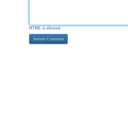
HTML is allowed