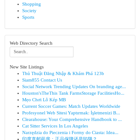
Shopping
Society
Sports
Web Directory Search
New Site Listings
Thủ Thuật Đăng Nhập & Khám Phá 123b
Siam855 Contact Us
Social Network Trending Updates On branding age...
Houston'sTheThis Tank FarmsStorage FacilitiesHo...
Mẹo Chơi Lô Kép MB
Current Soccer Games: Match Updates Worldwide
Profesyonel Web Sitesi Yaptırmak: İşletmenizi B...
Clearahouse: Your Comprehensive Handbook to ...
Cat Sitter Services In Los Angeles
Narzędzia do Pieczenia i Formy do Ciasta: Idea...
印度直邮药房：正品保障还是陷阱？