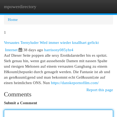
mpowerdirectory
Togg
navi
Home
1
Versautes Teenyluder Wird immer wieder knallhart gefickt
Internet
38 days ago
harrisony085yhr4
Auf Dieser Seite poppen alle sexy Erotikdarsteller bis es spritzt.
Sieh genau hin, wenn gut aussehende Damen mit nassen Spalte
und riesigen Melonen auf einem versauten Gangbang zu einem
H&ouml;hepunkt durch genagelt werden. Die Fantasie ist ab und
an gen&uuml;gend und man bekommt echt Gel&uuml;ste auf
einen heimlichen ONS. Nun
https://danskepornofilm.com/
Report this page
Comments
Submit a Comment