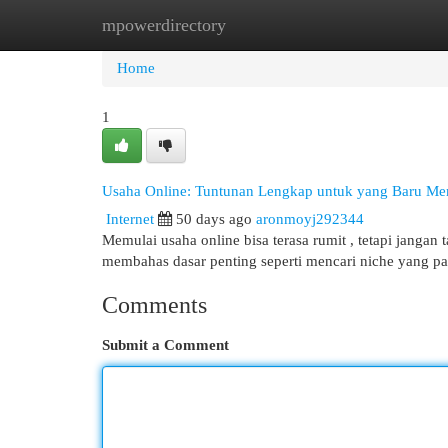
mpowerdirectory
Home
New Site Listings
Add Site
Cat
Home
1
Usaha Online: Tuntunan Lengkap untuk yang Baru Me
Internet
50 days ago
aronmoyj292344
Memulai usaha online bisa terasa rumit , tetapi janga
membahas dasar penting seperti mencari niche yang p
Comments
Submit a Comment