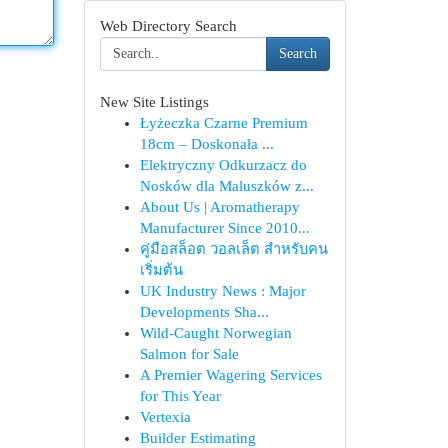
Web Directory Search
Search
New Site Listings
Łyżeczka Czarne Premium
18cm – Doskonała ...
Elektryczny Odkurzacz do
Nosków dla Maluszków z...
About Us | Aromatherapy
Manufacturer Since 2010...
คู่มือสล็อต วอลเล็ต สำหรับคน
เริ่มต้น
UK Industry News : Major
Developments Sha...
Wild-Caught Norwegian
Salmon for Sale
A Premier Wagering Services
for This Year
Vertexia
Builder Estimating