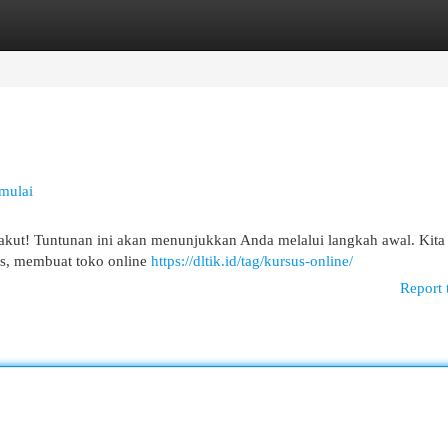
egories
Register
Login
mulai
n takut! Tuntunan ini akan menunjukkan Anda melalui langkah awal. Kita
as, membuat toko online
https://dltik.id/tag/kursus-online/
Report 