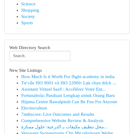
Science
Shopping
Society
Sports
Web Directory Search
New Site Listings
How Much Is it Worth For flight academy in india
Tư vấn ISO 9001 và ISO 22000: Lựa chọn thích ...
Assistant Virtuel SaaS : Accélérez Votre Ent...
Fortunabola: Panduan Lengkap untuk Orang Baru
Hijama Centre Rawalpindi Can Be Fun For Anyone
Electroculture
7mthscore: Live Outcomes and Results
Comprehensive Website Review & Analysis
محل تنظيف مكيفات بـ الدرعية: حلول ممتازة...
Versauter Swingerparty Clip Mit tabulosen Weibe...