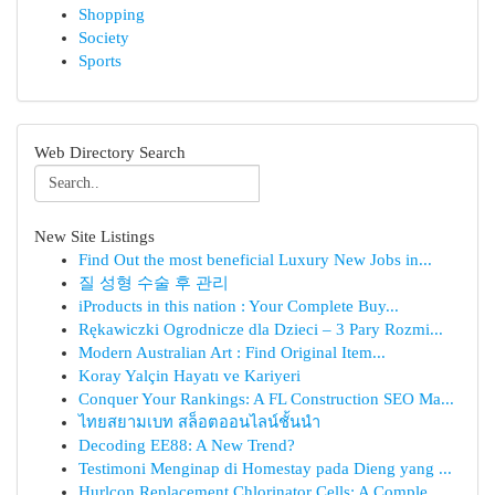
Shopping
Society
Sports
Web Directory Search
New Site Listings
Find Out the most beneficial Luxury New Jobs in...
질 성형 수술 후 관리
iProducts in this nation : Your Complete Buy...
Rękawiczki Ogrodnicze dla Dzieci – 3 Pary Rozmi...
Modern Australian Art : Find Original Item...
Koray Yalçin Hayatı ve Kariyeri
Conquer Your Rankings: A FL Construction SEO Ma...
ไทยสยามเบท สล็อตออนไลน์ชั้นนำ
Decoding EE88: A New Trend?
Testimoni Menginap di Homestay pada Dieng yang ...
Hurlcon Replacement Chlorinator Cells: A Comple...