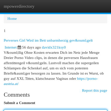
mpowerdirectory
Togg
navi
Home
1
Perverses Girl Wird im Bett unbarmherzig gev&ouml;gelt
Internet
56 days ago
davidx321ksy0
V&ouml;llig Ohne Kosten erwarten Dich im Netz jede Menge
Dreier Porno Video clips, in denen die perversen Hausfrauen
affentittengeil v&ouml;geln. Lustvoll machen die supergeilen
Schlampen die Schenkel auf, um es sich vom potenten
Brieftr&auml;ger besorgen zu lassen. Im Grunde ist es Wurst, ob
guy auf XXL Titten, klatschnasse Vaginas oder
https://porno-
austria.at/
Report this page
Comments
Submit a Comment