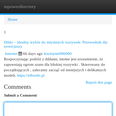
mpowerdirectory
Togg
navi
Home
1
Dildo – idealny wybór do intymnych rozrywek: Przewodnik dla
nowicjuszy
Internet
66 days ago
lewistytm906000
Rozpoczynając podróż z dildami, istotne jest zrozumienie, że
zapewniają ogrom szans dla bliskiej rozrywki . Skierowany do
początkujących , zalecamy zacząć od mniejszych i delikatnych
modeli.
https://elbordo.pl
Report this page
Comments
Submit a Comment