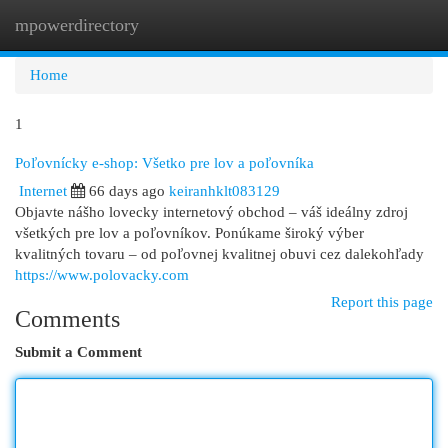
mpowerdirectory
Togg
navi
Home
1
Poľovnícky e-shop: Všetko pre lov a poľovníka
Internet
66 days ago
keiranhklt083129
Objavte nášho lovecky internetový obchod – váš ideálny zdroj
všetkých pre lov a poľovníkov. Ponúkame široký výber
kvalitných tovaru – od poľovnej kvalitnej obuvi cez dalekohľady
https://www.polovacky.com
Report this page
Comments
Submit a Comment