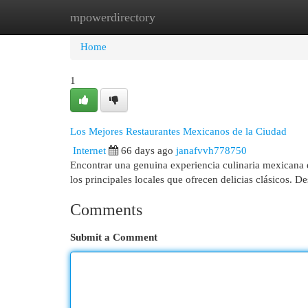
mpowerdirectory
Home
New Site Listings
Add Site
Cat
Home
1
Los Mejores Restaurantes Mexicanos de la Ciudad
Internet
66 days ago
janafvvh778750
Encontrar una genuina experiencia culinaria mexicana 
los principales locales que ofrecen delicias clásicos. D
Comments
Submit a Comment