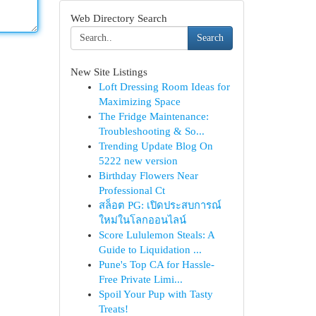
Web Directory Search
Search
New Site Listings
Loft Dressing Room Ideas for
Maximizing Space
The Fridge Maintenance:
Troubleshooting & So...
Trending Update Blog On
5222 new version
Birthday Flowers Near
Professional Ct
สล็อต PG: เปิดประสบการณ์
ใหม่ในโลกออนไลน์
Score Lululemon Steals: A
Guide to Liquidation ...
Pune's Top CA for Hassle-
Free Private Limi...
Spoil Your Pup with Tasty
Treats!