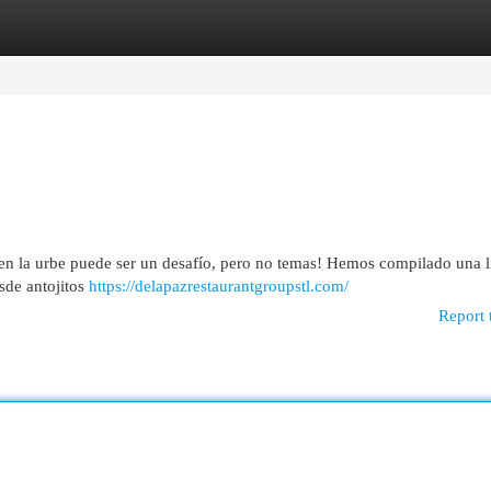
egories
Register
Login
en la urbe puede ser un desafío, pero no temas! Hemos compilado una l
esde antojitos
https://delapazrestaurantgroupstl.com/
Report 