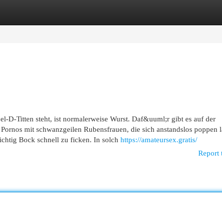
egories
Register
Login
l-D-Titten steht, ist normalerweise Wurst. Daf&uuml;r gibt es auf der
e Pornos mit schwanzgeilen Rubensfrauen, die sich anstandslos poppen l
ichtig Bock schnell zu ficken. In solch
https://amateursex.gratis/
Report 