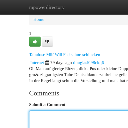
mpowerdirectory
Home
New Site Listings
Add Site
Cat
Home
1
Tabulose Milf Will Ficksahne schlucken
Internet
79 days ago
douglasl098ckq6
Ob Man auf gierige Ritzen, dicke Pos oder kleine Doppe
gro&szlig;artigsten Tube Deutschlands zahlreiche geil
In der Regel langt schon die Vorstellung und male hat r
Comments
Submit a Comment