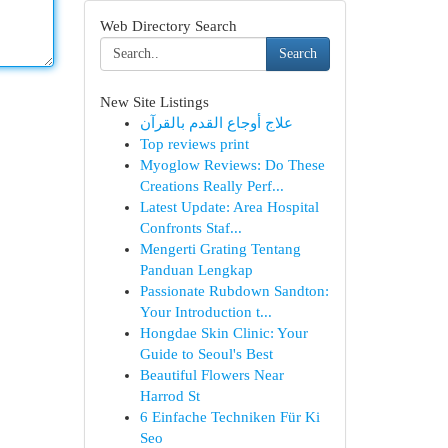
Web Directory Search
Search
New Site Listings
علاج أوجاع القدم بالقرآن
Top reviews print
Myoglow Reviews: Do These
Creations Really Perf...
Latest Update: Area Hospital
Confronts Staf...
Mengerti Grating Tentang
Panduan Lengkap
Passionate Rubdown Sandton:
Your Introduction t...
Hongdae Skin Clinic: Your
Guide to Seoul's Best
Beautiful Flowers Near
Harrod St
6 Einfache Techniken Für Ki
Seo